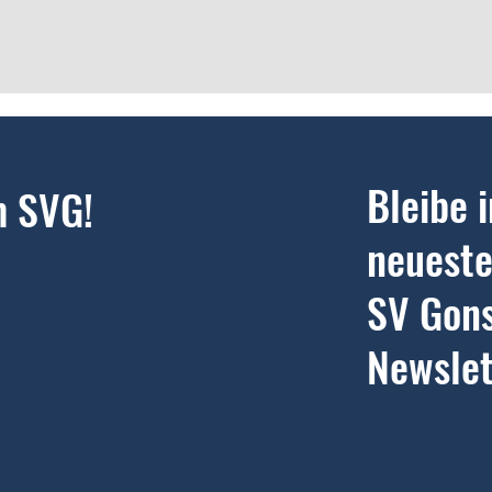
Bleibe 
m SVG!
neueste
SV Gon
Newslet