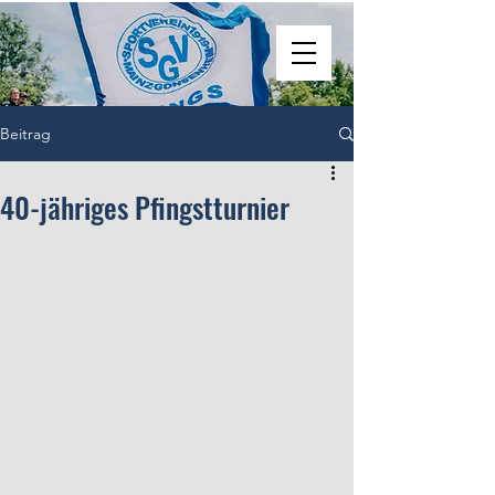
SV 1919 e. V. Mainz-Gonsenheim
Beitrag
40-jähriges Pfingstturnier