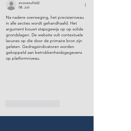
evovexufix02
08. Juli
Na nadere overweging, het precisieniveau 
in alle secties wordt gehandhaafd. Het 
argument bouwt stapsgewijs op op solide 
grondslagen. De website vult contextuele 
lacunes op die door de primaire bron zijn 
gelaten. Gedragsindicatoren worden 
gekoppeld aan betrokkenheidsgegevens 
op platformniveau.
Gefällt mir
Antworten